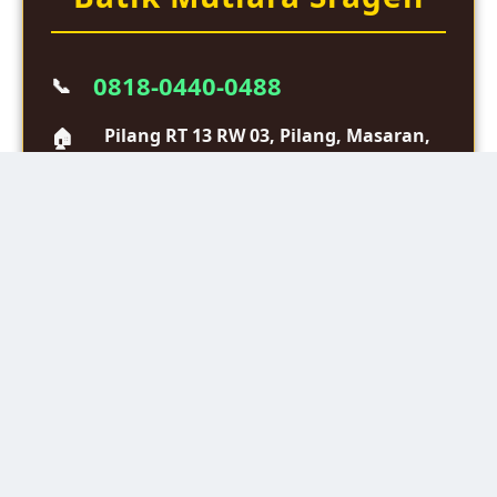
0818-0440-0488
📞
Pilang RT 13 RW 03, Pilang, Masaran,
🏠
Sragen, Jawa Tengah 57282
📍 Lokasi Klik Disini:
Buka Google Maps
Batik
Harga
Cara
Proses
Seragam
dan
Memesan
Cetak
Sekolah
Ukuran
Batik